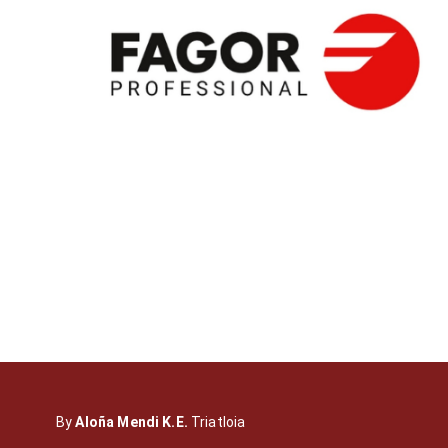
By
Aloña Mendi K.E.
Triatloia