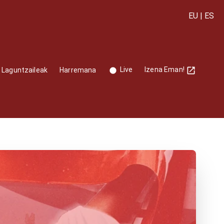
EU
|
ES
Live
Izena Eman!
Laguntzaileak
Harremana