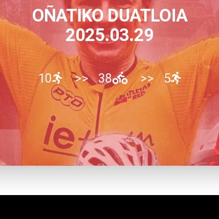
OÑATIKO DUATLOIA
2025.03.29
10
>>
38
>>
5